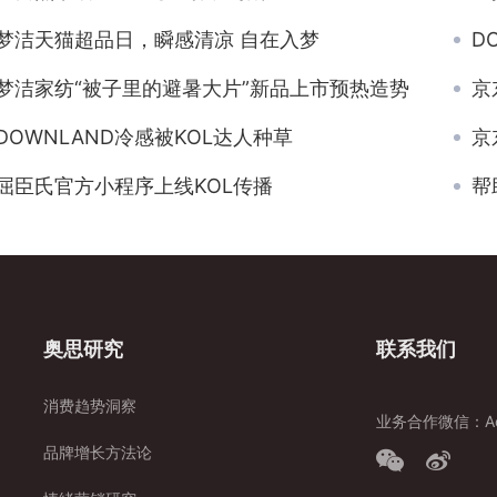
梦洁天猫超品日，瞬感清凉 自在入梦
D
梦洁家纺“被子里的避暑大片”新品上市预热造势
京
DOWNLAND冷感被KOL达人种草
京
屈臣氏官方小程序上线KOL传播
帮
奥思研究
联系我们
消费趋势洞察
业务合作微信：Aos
品牌增长方法论