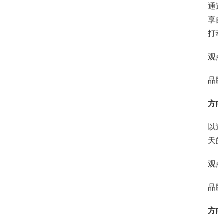
通
享
打
观
品
方
以
天
观
品
方