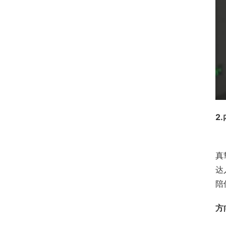
2
真
达
陪
方