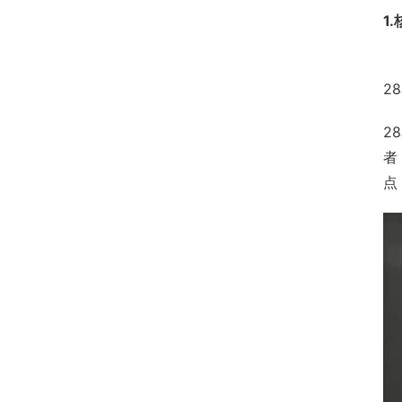
1
2
2
者
点