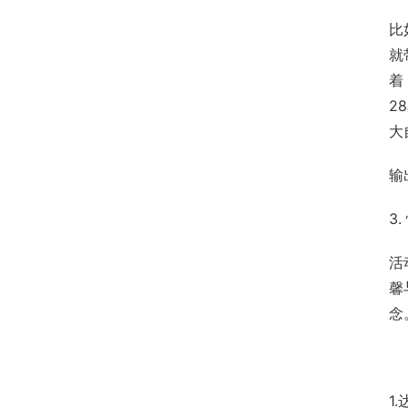
比
就
着
2
大
输
3
活
馨
念
1